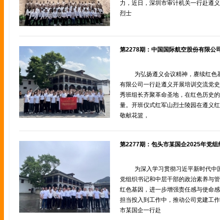
力，近日，深圳市审计机关一行赴遵
烈士
为弘扬遵义会议精神，赓续红色基
有限公司一行赴遵义开展培训交流党史
秀班组长齐聚革命圣地，在红色历史的
量。开班仪式红军山烈士陵园在遵义红
敬献花篮，
第2277期：包头市某国企2025年
为深入学习贯彻习近平新时代中
党组织书记和中层干部的政治素养与管
红色基因，进一步增强责任感与使命感
担当投入到工作中，推动公司党建工作
市某国企一行赴