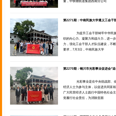
量，中铁物轨道集团西南分公司
第2271期：中南民族大学遵义工会干
为提升工会干部铸牢中华民族
织的向心力、凝聚力和战斗力，进一步
力，强化工会干部人才队伍建设，不断
要求，7月3日，中南民族大学
光彩事业是在中央统战部、全
经济人士为参与主体，以促进共同富裕
广大民营经济人士践行中国特色社会主
觉履行社会责任，为消除贫困