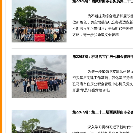
第2269期：西藏那曲市公务员第二十
为不断提高综合素质和履职能
位新角色，切实增强任职公务员适应新
不断深入学习贯彻习近平新时代中国特
方略，进一步弘扬遵义会议精
第2268期：驻马店市住房公积金管
为进一步加强党支部队伍建设
夯实基层党建工作基础，强化基层党组
驻马店市住房公积金管理中心机关党支
开展“学思想强党性 新征
第2267期：第二十二期西藏那曲市公
深入学习贯彻习近平新时代中