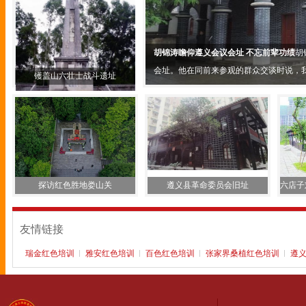
胡锦涛瞻仰遵义会议会址 不忘前辈功绩
胡
会址。他在同前来参观的群众交谈时说，我们
镬盖山六壮士战斗遗址
探访红色胜地娄山关
遵义县革命委员会旧址
六店子
友情链接
瑞金红色培训
雅安红色培训
百色红色培训
张家界桑植红色培训
遵