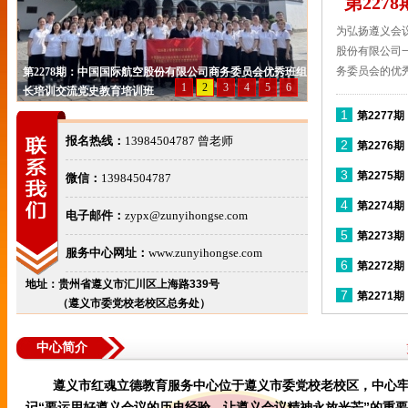
第22
为弘扬遵义会
司商务
股份有限公司
务委员会的优秀
第2278期：中国国际航空股份有限公司商务委员会优秀班组
1
2
3
4
5
6
长培训交流党史教育培训班
1
第2277
报名热线：
13984504787 曾老师
2
第2276
3
第2275
微信：
13984504787
4
第2274
电子邮件：
zypx@zunyihongse.com
5
第2273
服务中心网址：
www.zunyihongse.com
6
第2272
地址：贵州省遵义市汇川区上海路339号
7
第2271
（遵义市委党校老校区总务处）
中心简介
遵义市红魂立德教育服务中心位于遵义市委党校老校区，中心
记“要运用好遵义会议的历史经验，让遵义会议精神永放光芒”的重