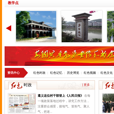
教学点
资讯中心
红色时政
红色记忆
历史博览
红色视频
红色文化
时政
| 更多
遵义这位村干部登上《人民日报》
在每
一项政策落地过程中，讲究工作方法，
注重群众感受，接地气、冒热气、聚人
气，把老...