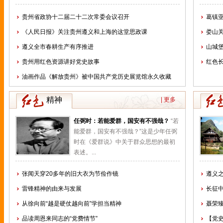
贵州省政协十二届二十二次常委会议召开
葛镇亚
《人民日报》关注贵州遵义和上海的这堂思政课
娄山
遵义全市春耕生产有序推进
山城
贵州用红色资源讲好党史故事
红色
油画作品《解放贵州》被中国共产党历史展览馆永久收藏
精神
| 更多
任弼时：若能爱群，国安有不强哉？
“若
能爱群，国安有不强哉？”这是少年任弼
时在《爱群说》中关于群众思想的最初
表述。...
张闻天穿20多年的旧大衣为节俭作镜
遵义
雷锋精神的由来与发展
长征
从徐向前“越是硬仗越向前”学担当精神
聂荣
品读周恩来同志的“党费情节”
【党