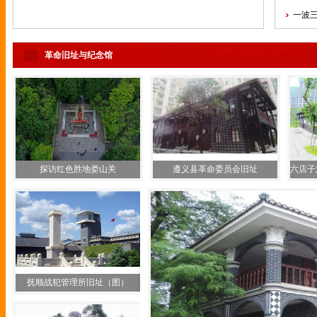
一波
革命旧址与纪念馆
探访红色胜地娄山关
遵义县革命委员会旧址
六店子
抚顺战犯管理所旧址（图）