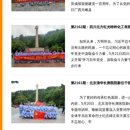
异成绩迎接建党一百周年。为了从党的
日广西天峨县
知所从来，方明所去。习近平总
没有出路的民族，一个忘记初心的政党
年党史中汲取奋斗力量，5月21日四
义开展“学习百年党史，汲取奋斗力量
步行来
第2161期：北京清华长庚医院新任干
为了更好的传承红色基因，进一
内容，5月20日，北京清华长庚医院
专题培训班。敬献花篮重温入党誓词学
全体学员在革命烈士纪念碑正前方肃立
不忘初心、牢