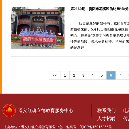
历史是最好的教科书，党的百年
鲜血换来的。5月18日贵阳市花溪区信
初心、担使命”党史学习教育主题培训
怀先烈功绩、传承革命精神。学员们来
的纪念碑
<<
1
2
3
4
5
6
7
遵义红魂立德教育服务中心
联系我们
电话
人才招聘
传真
主办单位：遵义红魂立德教育服务中心 备案号：
闽ICP备16015366号