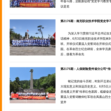
年奋斗路，启航新征程”党史学习教育
议是党
第2176期：南充职业技术学院党史学
为深入学习贯彻习近平总书记在
话精神，6月3日南充职业技术学院来
班。开班仪式重温入党誓词在开班仪式
园。在革命烈士纪念碑前，全体学员肃
后，接着为革命先
铭记党的奋斗历程，时刻不忘初心
大现实意义和深远历史意义。6月5日
圣地遵义开展“传承红色基因，砥砺奋
重温入党誓词瞻仰红军坟在凤凰山烈士
篮并