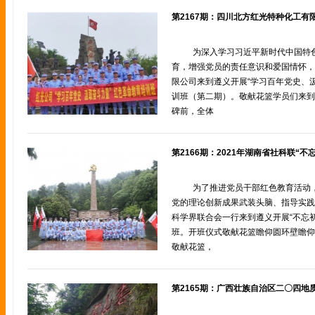
为深入学习习近平新时代中国特
育，增强党员的责任意识和爱国情怀，
限公司来到遵义开展“学习百年党史、
训班（第二期）。敬献花篮学员们来到
碑前，全体
为了推进党员干部红色教育活动
党的理论创新成果武装头脑、指导实践
科学界联合会一行来到遵义开展“不忘
班。开班仪式敬献花篮瞻仰圆环壁瞻仰
敬献花篮，