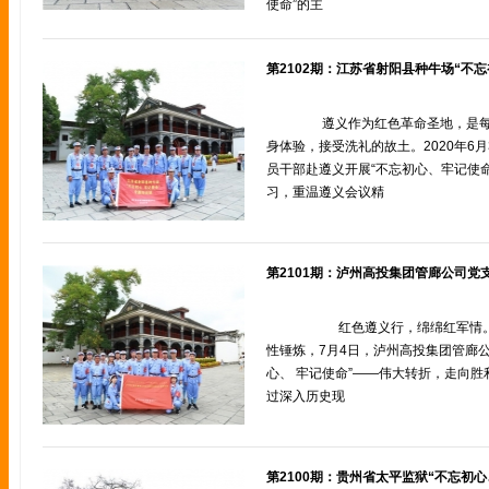
使命”的主
遵义作为红色革命圣地，是每
身体验，接受洗礼的故土。2020年6
员干部赴遵义开展“不忘初心、牢记使
习，重温遵义会议精
红色遵义行，绵绵红军情。为
性锤炼，7月4日，泸州高投集团管廊
心、 牢记使命”——伟大转折，走向
过深入历史现
第2100期：贵州省太平监狱“不忘初