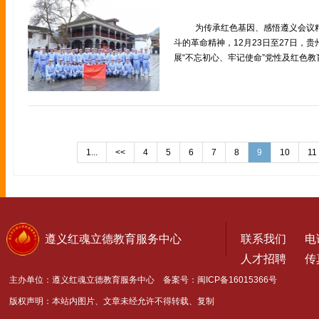
为传承红色基因、感悟遵义会议
斗的革命精神，12月23日至27日，
展“不忘初心、牢记使命”党性及红色教
1...
<<
4
5
6
7
8
9
10
11
遵义红魂立德教育服务中心
联系我们
电话
人才招聘
传真
主办单位：遵义红魂立德教育服务中心 备案号：
闽ICP备16015366号
版权声明：本站内图片、文章未经允许不得转载、复制