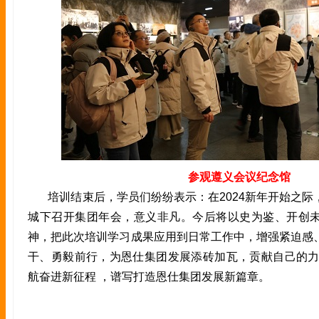
参观遵义会议纪念馆
培训结束后，学员们纷纷表示：在2024新年开始之际
城下召开集团年会，意义非凡。今后将以史为鉴、开创
神，把此次培训学习成果应用到日常工作中，增强紧迫感
干、勇毅前行，为恩仕集团发展添砖加瓦，贡献自己的力
航奋进新征程 ，谱写打造恩仕集团发展新篇章。