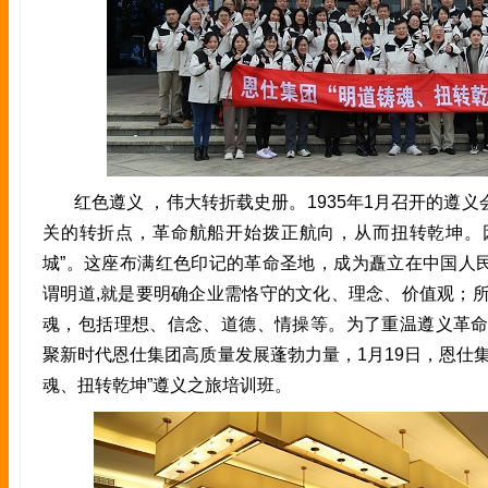
红色遵义 ，伟大转折载史册。1935年1月召开的遵义
关的转折点，革命航船开始拨正航向，从而扭转乾坤。
城”。这座布满红色印记的革命圣地，成为矗立在中国人
谓明道,就是要明确企业需恪守的文化、理念、价值观；所
魂，包括理想、信念、道德、情操等。为了重温遵义革命
聚新时代恩仕集团高质量发展蓬勃力量，1月19日，恩仕
魂、扭转乾坤”遵义之旅培训班。