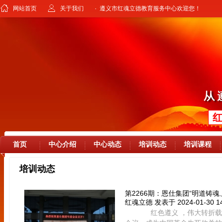
网站首页
关于我们
· 遵义市红魂立德教育服务中心欢迎您！
首页
中心介绍
中心动态
培训动态
培训课程
培训动态
第2266期：恩仕集团“明道铸
红魂立德
发表于 2024-01-30 14
红色遵义 ，伟大转折载史册