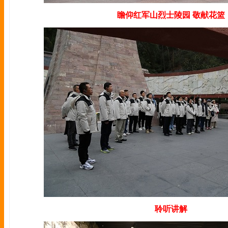
瞻仰红军山烈士陵园 敬献花篮
聆听讲解