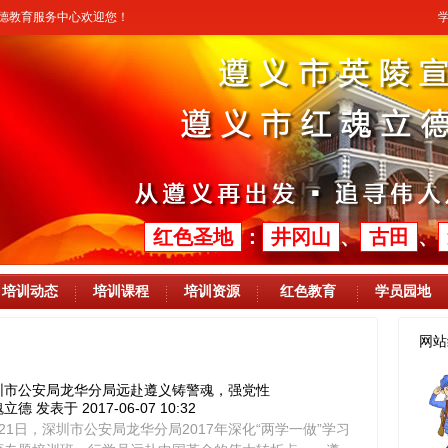
立德教育服务中心欢迎您！
红色圣地
：
井冈山
、
古田
、
培训动态
培训课程
培训资源
红色教育
学员园地
网站
圳市公安局龙华分局远赴遵义铸警魂，强党性
魂立德
发表于 2017-06-07 10:32
月21日，深圳市公安局龙华分局2017年深化“两学一做”学习