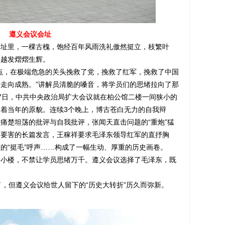
遵义会议会址
里，一棵古槐，饱经百年风雨洗礼傲然挺立，枝繁叶
却越发熠熠生辉。
，在极端危急的关头挽救了党，挽救了红军，挽救了中国
走向成熟。”讲解员清脆的嗓音，将学员们的思绪拉向了那
至17日，中共中央政治局扩大会议就在柏公馆二楼一间狭小的
着当年的原貌。连续3个晚上，博古苍白无力的自我辩
痛楚坦荡的批评与自我批评，张闻天直击问题的“重炮”猛
中要害的长篇发言，王稼祥要求毛泽东领导红军的直抒胸
的“挺毛”呼声……构成了一幅生动、厚重的历史画卷。
楼，不禁让学员思绪万千。遵义会议选择了毛泽东，既
，但遵义会议给世人留下的“历史大转折”历久而弥新。