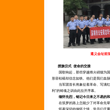
遵义会址前
授旗仪式 使命的交接
国歌响起，那些穿越烽火硝烟为国而
形容枯槁却信念如铁。他们是我们血
当军团首长将象征着革命、写满红军
利”的铸魂之训由此拉开序幕。
缅怀先烈，铭记今日来之不易的
在筑梦的路上怎能少了对革命先辈
怀着深切的缅怀之情，学员们庄重