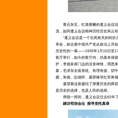
青石灰瓦，红墙黄幡的遵义会议旧址
茂，如同遵义会议精神历经历史风云
“遵义会议是一个生死攸关的转折点
革命，标志着中国共产党从政治上开始
历史性的一幕——1935年1月15日
客厅举行，如今的客厅内，仍基本保留
护，李德呆座门边的沮丧神情，周恩来
轰，毛泽东全面系统、有理有据、切
臆，朱德、彭德怀、聂荣臻等红军将领
凝望着这座凝结了厚重历史的两层小
是历史的选择，也是人民的选择。
弹指一挥间，遵义会议过去82年了
踏访苟坝会址 探寻党性真谛