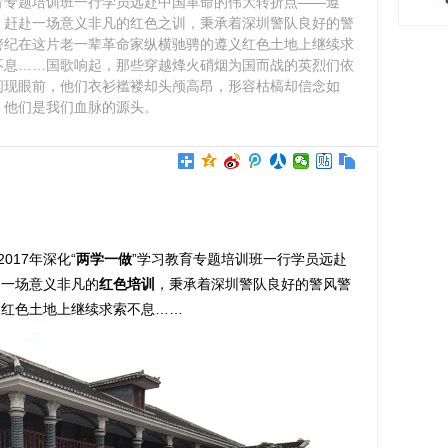
育专题培训班一行学员远赴中国革命的伟大转折点——遵
，赶赴一场意义非凡的红色之训，秉承着深圳警队良好的警
警纪在这片老一辈革命家纵横驰骋的遵义红色土地上继续求
不息……国歌响起，那些穿越烽火硝烟为国而战的英烈们依
闪现眼前，他们衣衫褴褛却头颅高昂，形容枯槁却信念如
。他们是我们血脉的源头。
2017年深化“
两学一做
”学习教育专题培训班一行学员远赴
赴一场意义非凡的
红色培训
，秉承着深圳警队良好的警风警
义红色土地上继续求索不息……