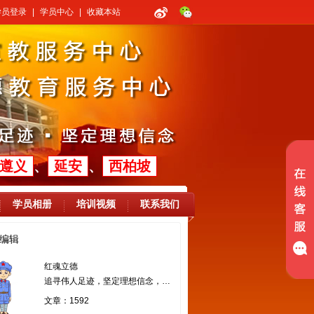
学员登录
|
学员中心
|
收藏本站
遵义
、
延安
、
西柏坡
学员相册
培训视频
联系我们
编辑
红魂立德
追寻伟人足迹，坚定理想信念，提高执政能力
文章：1592