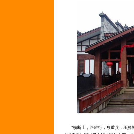
“横断山，路难行，敌重兵，压黔境