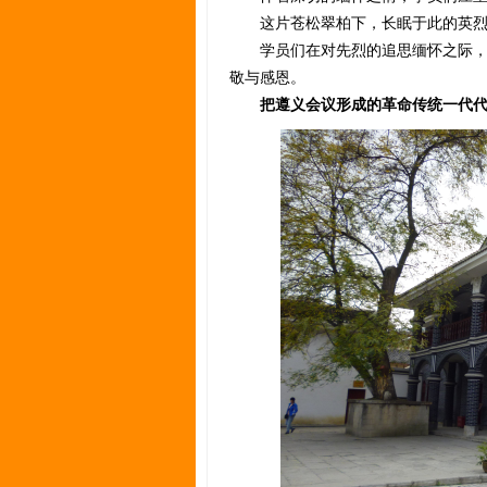
这片苍松翠柏下，长眠于此的英烈静
学员们在对先烈的追思缅怀之际，感
敬与感恩。
把遵义会议形成的革命传统一代