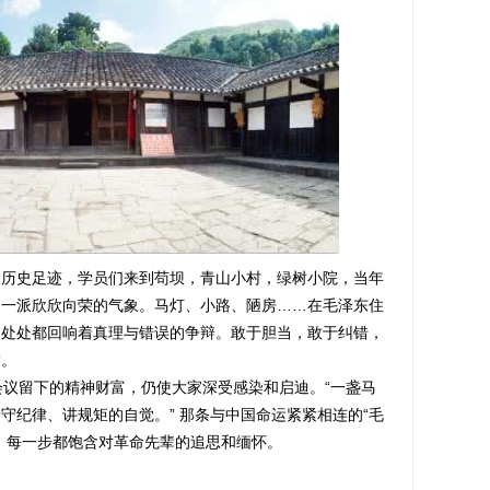
史足迹，学员们来到苟坝，青山小村，绿树小院，当年
，一派欣欣向荣的气象。马灯、小路、陋房……在毛泽东住
，处处都回响着真理与错误的争辩。敢于胆当，敢于纠错，
襟。
议留下的精神财富，仍使大家深受感染和启迪。“一盏马
守纪律、讲规矩的自觉。” 那条与中国命运紧紧相连的“毛
，每一步都饱含对革命先辈的追思和缅怀。