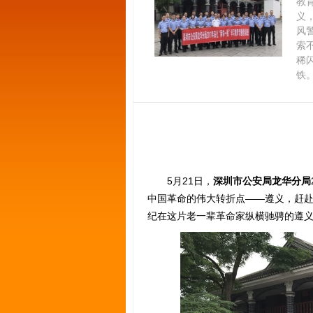
教
义
风
索
稀
铁
5月21日，
深圳市公安局龙华分局
中国革命的伟大转折点——遵义，赶
纪在这片老一辈革命家纵横驰骋的遵