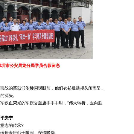
深圳市公安局龙分局学员合影留恋
战的英烈们依稀闪现眼前，他们衣衫褴褛却头颅高昂，
脉的源头。
铁血荣光的军旗交至旗手手中时，“伟大转折，走向胜
和平安宁
意志的传承?
缓步走进烈士陵园，深情瞻仰。