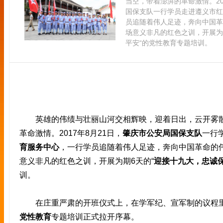
当空，带着澎湃的革命激情。20
国保支队一行学员走进遵义市红
员追随着伟人足迹，奔向中国革
场意义非凡的红色之训，开展为
平安“的党性教育专题培训。
英雄的伟绩与壮丽山河交相辉映，迎着日出，云开雾散
革命激情。2017年8月21日，
肇庆市公安局国保支队
一行
育服务中心
，一行学员追随着伟人足迹，奔向中国革命的
意义非凡的红色之训，开展为期6天的“
迎接十九大，忠诚
训。
在庄重严肃的开班仪式上，在学军纪、宣军制的议程里
党性教育
专题培训正式拉开序幕。