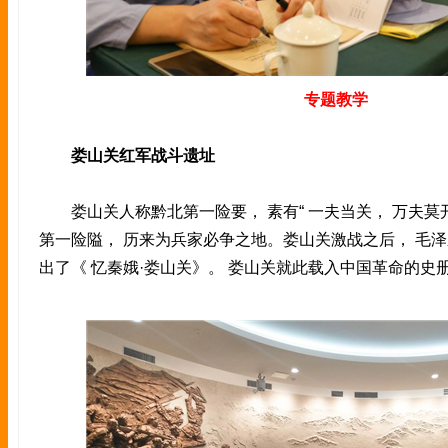
专题教学
娄山关红军战斗遗址
娄山关人称黔北第一险要， 素有“ 一夫当关， 万夫莫开
第一险隘， 历来为兵家必争之地。娄山关激战之后， 毛
出了《 忆秦娥·娄山关》。 娄山关就此载入中国革命的史