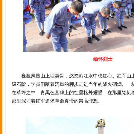
缅怀烈士
巍巍凤凰山上埋英骨，悠悠湘江水中映红心。红军山上
级石阶，学员们踏着沉重的脚步走进当年的战火硝烟。一
在草坪之中，青黑色墓碑上的红星格外耀眼，在那里铭刻
那里深埋着红军追求革命真谛的崇高理想。