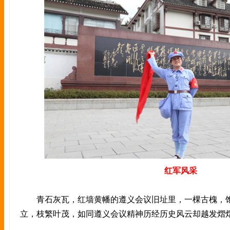
红军风采
青石灰瓦，红墙黄幡的遵义会议旧址里，一棵古槐，饱
立，枝繁叶茂，如同遵义会议精神历经历史风云却越发熠