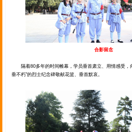
合影留念
隔着80多年的时间帷幕，学员垂首肃立、用情感受，向
垂不朽”的烈士纪念碑敬献花篮、垂首默哀。