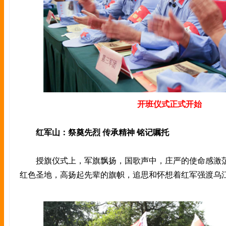
开班仪式正式开始
红军山：祭奠先烈 传承精神 铭记嘱托
授旗仪式上，军旗飘扬，国歌声中，庄严的使命感激荡
红色圣地，高扬起先辈的旗帜，追思和怀想着红军强渡乌