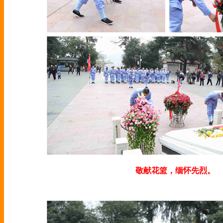
敬献花篮，缅怀先烈。