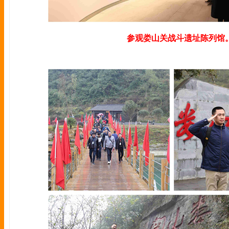
参观娄山关战斗遗址陈列馆