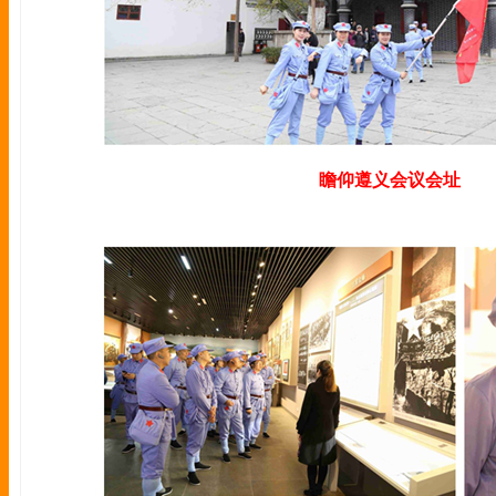
瞻仰遵义会议会址