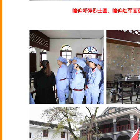
瞻仰邓萍烈士墓、瞻仰红军菩