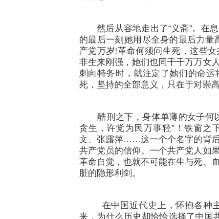
然后从容地走出了“义斋”。在息
的最后一刻她用尽全身的最后力量高呼
产党万岁!革命何须问生死，这些
非生来刚强，她们也同千千万万女
刺向特务时，就注定了她们的命运
死，坚持的全部意义，只在于对崇
酷刑之下，身体单薄的女子何以
贪生，许党为民万事轻”！铁窗之
文、张露萍……这一个个名字的背
共产党员的信仰。一个共产党人如
革命自觉，也就不可能在生与死、
脏的隐形利剑。
在中国近代史上，怀抱各种主义
来，为什么历史却恰恰选择了中国