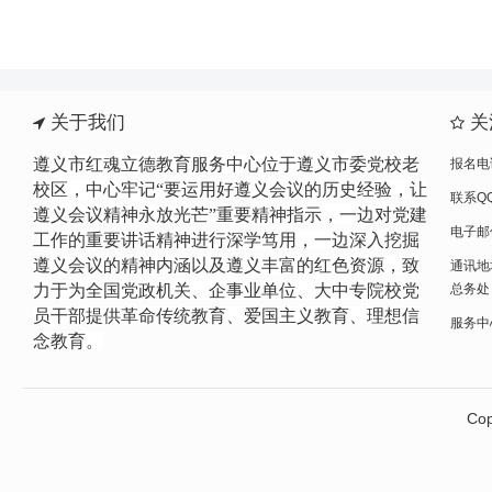
关于我们
关
遵义市红魂立德教育服务中心位于遵义市委党校老
报名电话
校区，中心牢记“要运用好遵义会议的历史经验，让
联系QQ
遵义会议精神永放光芒”重要精神指示，一边
对党建
电子邮件
工作的重要讲话精神进行
深学笃用，一边深入挖掘
遵义会议的精神内涵以及遵义丰富的红色资源，致
通讯地
力于为全国党政机关、企事业单位、大中专院校党
总务处
员干部提供革命传统教育、爱国主义教育、理想信
服务中心网
念教育。
Cop