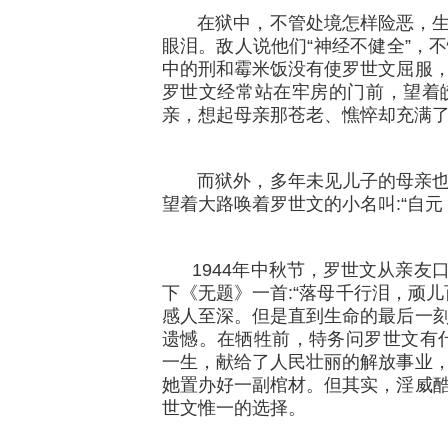
在狱中，不管处境怎样险恶，生
眼泪。敌人说他们“神经不健全”，
中的刑和霉米饭没有使罗世文屈服
罗世文经常站在牢房的门前，望着
亲，想起母亲那苍老、憔悴却充满
而狱外，多年未见儿子的母亲也
望着大路唤着罗世文的小名叫:“自元
1944年中秋节，罗世文从亲友
下《无题》一首:“落母千行泪，顽
感人至深。但是直到生命的最后一
遗憾。在牺牲前，特务问罗世文有
一生，献给了人民壮丽的解放事业
她置办好一副棺材。但其实，淫威
世文惟一的选择。