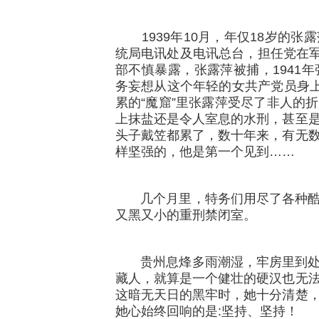
1939年10月，年仅18岁的张
统局电讯处及电讯总台，担任党在军
部不慎暴露，张露萍被捕，1941
务妄想从这个年轻的女共产党员身上
累的“魔窟”里张露萍受尽了非人的
上抹盐还是令人室息的水刑，甚至
头子戴笠都累了，数十年来，有无
样坚强的，他是第一个见到……
几个月里，特务们用尽了各种酷
又黑又小的重刑禁闭室。
贵州息烽多雨潮湿，牢房里到处
藏人，就算是一个健壮的硬汉也无
这暗无天日的黑牢时，她十分清楚
她心始终回响的是:坚持、坚持！