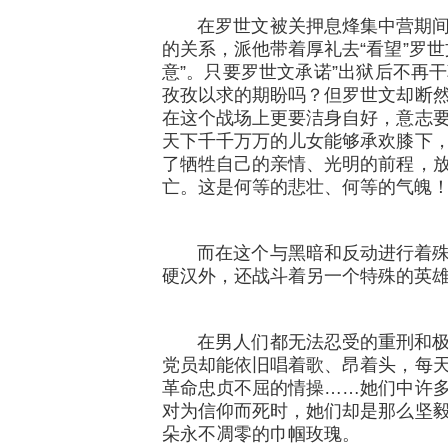
在罗世文被关押息烽集中营期间
的关系，派他带着厚礼去“看望”罗
意”。只要罗世文承诺”出狱后不再
孜孜以求的期盼吗？但罗世文却断
在这个战场上更要洁身自好，意志
天下千千万万的儿女能够承欢膝下
了牺牲自己的亲情、光明的前程，
亡。这是何等的悲壮、何等的气魄
而在这个与黑暗和反动进行着殊
硬汉外，还战斗着另一个特殊的英雄
在男人们都无法忍受的重刑和极
党员却能依旧唱着歌、昂着头，每
革命忠贞不屈的情操……她们中许
对为信仰而死时，她们却是那么坚
朵永不凋零的巾帼玫瑰。