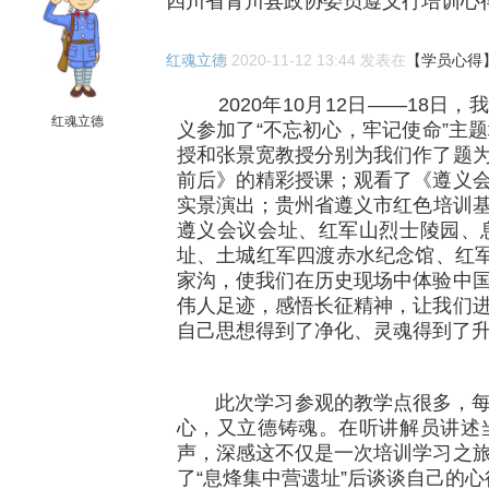
四川省青川县政协委员遵义行培训心
红魂立德
2020-11-12 13:44 发表在
【学员心得
2020年10月12日——18日，
红魂立德
义参加了“不忘初心，牢记使命”主
授和张景宽教授分别为我们作了题
前后》的精彩授课；观看了《遵义
实景演出；贵州省遵义市红色培训
遵义会议会址、红军山烈士陵园、
址、土城红军四渡赤水纪念馆、红军
家沟，使我们在历史现场中体验中
伟人足迹，感悟长征精神，让我们
自己思想得到了净化、灵魂得到了
此次学习参观的教学点很多，每
心，又立德铸魂。在听讲解员讲述
声，深感这不仅是一次培训学习之
了“息烽集中营遗址”后谈谈自己的