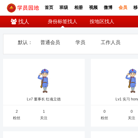
首页
班级
相册
视频
微博
会员
移
找人
身份标签找人
按地区找人
默认：
普通会员
学员
工作人员
Lv7 董事长
红魂立德
Lv1 实习
hon
2
1
0
0
粉丝
关注
粉丝
关注