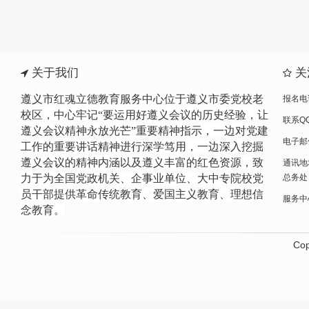
关于我们
关
遵义市红魂立德教育服务中心位于遵义市委党校老
报名电话
校区，中心牢记“要运用好遵义会议的历史经验，让
联系QQ
遵义会议精神永放光芒”重要精神指示，一边
对党建
电子邮件
工作的重要讲话精神进行
深学笃用，一边深入挖掘
遵义会议的精神内涵以及遵义丰富的红色资源，致
通讯地
力于为全国党政机关、企事业单位、大中专院校党
总务处
员干部提供革命传统教育、爱国主义教育、理想信
服务中心网
念教育。
Cop