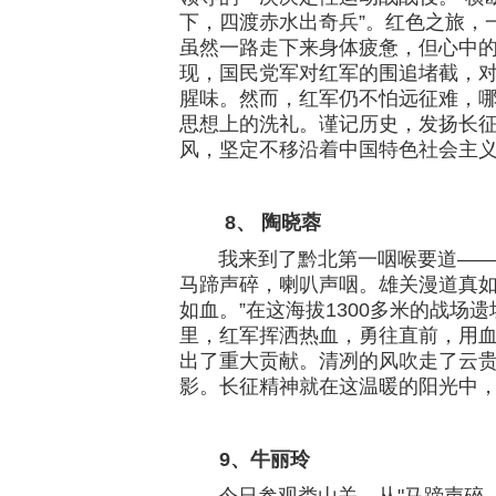
下，四渡赤水出奇兵”。红色之旅，
虽然一路走下来身体疲惫，但心中
现，国民党军对红军的围追堵截，
腥味。然而，红军仍不怕远征难，
思想上的洗礼。谨记历史，发扬长
风，坚定不移沿着中国特色社会主
8、 陶晓蓉
我来到了黔北第一咽喉要道——娄
马蹄声碎，喇叭声咽。雄关漫道真
如血。”在这海拔1300多米的战
里，红军挥洒热血，勇往直前，用
出了重大贡献。清冽的风吹走了云
影。长征精神就在这温暖的阳光中
9、牛丽玲