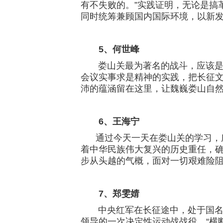
有不失败的。”实践证明，无论是搞
同时统筹兼顾国内国际环境，以新
5、
何世峰
娄山关最为著名的战斗，应该是红
会议实事求是精神的实践，把长征
沛的蕴涵留在这里，让魏巍娄山自
6、
王海宁
通过今天一天在娄山关的学习，所
着中华民族伟大复兴的历史重任，
步从头越的气概，面对一切艰难险阻
7、
郑雯婧
中央红军在长征途中，处于国名党
领导的一次决定性运动战战役。“横