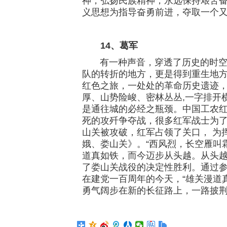
神，弘扬民族精神，永远保持艰苦
义思想为指导奋勇前进，夺取一个
14、葛军
有一种声音，穿透了历史的时空，
队的转折的地方，更是得到重生地
红色之旅，一处处的革命历史遗迹
厚、山势险峻、密林丛丛,一字排开
是通往城的必经之瓶颈。中国工农
死的攻歼争夺战，很多红军战士为
山关被攻破，红军占领了关口， 为
娥、娄山关》。“西风烈，长空雁叫
道真如铁，而今迈步从头越。从头越
了娄山关战役的决定性胜利。通过
在建党一百周年的今天，“雄关漫道
勇气阔步在新的长征路上，一路披