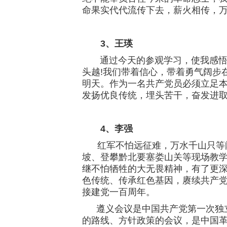
命果实代代流传下去，薪火相传，万
3、王瑛
通过今天的参观学习，使我感悟颇
头越!我们带着信心，带着勇气阔步
明天。作为一名共产党员必须立足
发扬优良传统，埋头苦干，奋发进取
4、李强
红军不怕远征难，万水千山只等闲
坡、登攀黔北要塞娄山关等现场教
继不怕牺牲的大无畏精神，有了更
色传统、传承红色基因，赓续共产
接
建党一百周年
。
遵义会议是中国共产党第一次独立
的路线、方针政策的会议，是中国革