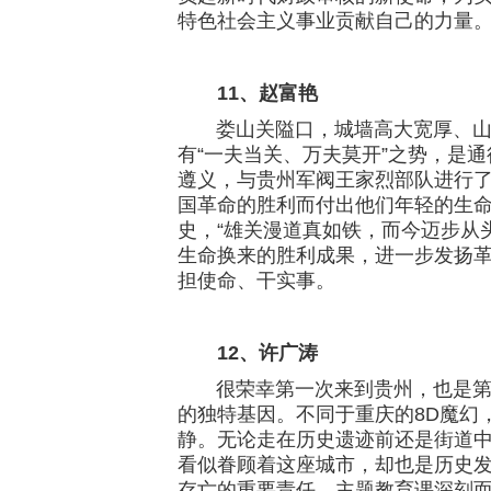
特色社会主义事业贡献自己的力量
11、
赵富艳
娄山关隘口，城墙高大宽厚、山势
有“一夫当关、万夫莫开”之势，是
遵义，与贵州军阀王家烈部队进行
国革命的胜利而付出他们年轻的生
史，“雄关漫道真如铁，而今迈步从
生命换来的胜利成果，进一步发扬
担使命、干实事。
12、
许广涛
很荣幸第一次来到贵州，也是第一
的独特基因。不同于重庆的8D魔幻
静。无论走在历史遗迹前还是街道
看似眷顾着这座城市，却也是历史
存亡的重要责任。主题教育课深刻