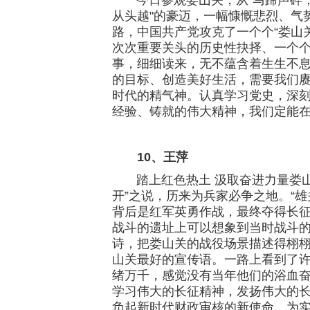
今日参观娄山关，从"马蹄声碎，
从头越"的豪迈，一幅慷慨悲烈、气
路，中国共产党攻克了一个个“娄山关
次次重要关头的历史性抉择、一个
事，细细读来，无不蕴含着生生不息
的目标、创造美好生活，需要我们
时代的精气神。认真学习党史，深
经验、铸就的伟大精神，我们定能
10、王萍
踏上红色热土 汲取奋进力量娄山
开”之说，历来为兵家必争之地。“
背后是红军英勇作战，最终夺得长
战斗的遗址上可以想象到当时战斗的
诗，把娄山关的战役场景描述得栩
山关最好的宣传语。一路上看到了
绪万千，感觉没有当年他们的浴血
学习伟大的长征精神，发扬伟大的
负起新时代财政审核的新使命，为