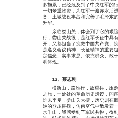
多拖累，已经危及到了中央红军的
一切笨重物资，为红军一渡赤水后
备。土城战役丰富和完善了毛泽东
升华。
亲临娄山关，体会到了它的艰险，
行，娄山关战役，是红军长征中具
开，又都担当了挽救中国共产党、
是遵义会议精神、长征精神的重要组
定信念、实事求是、依靠群众、敢
明体现。
13、
蔡志刚
横断山，路难行，敌重兵，压黔境
之旅，一处处的革命历史遗迹，闪
难以平复，娄山关大捷，历史剧在
姓的欺压摧残，仿佛空气中散发着
水千山，我感受到了军民共悦，得