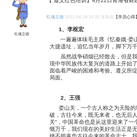
【 遵义红色培训】4月22日青海省
红魂立德
2021-04-29 10:32 发表在
【学员心得
1、
李枢宏
红魂立德
一遍遍体味毛主席《忆秦娥·娄山
大捷遗址，追忆当年岁月，脚下万
虽然战争硝烟已经散去，但是我们
现中华民族伟大复兴的道路上开始
面临着严峻的困难和考验。遵义所
局面。
2、
王强
娄山关，一个古人称之为天险的地
破，古往今来，既无来者，也无后人
关”，中国革命也是从这里迎来了一
慨万千，我们现在的美好生活正是
绝不能辜负古往今来的革命志士，