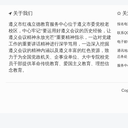
关于我们
关
遵义市红魂立德教育服务中心位于遵义市委党校老
报名电话
校区，中心牢记“要运用好遵义会议的历史经验，让
联系QQ
遵义会议精神永放光芒”重要精神指示，一边
对党建
电子邮件
工作的重要讲话精神进行
深学笃用，一边深入挖掘
遵义会议的精神内涵以及遵义丰富的红色资源，致
通讯地
力于为全国党政机关、企事业单位、大中专院校党
总务处
员干部提供革命传统教育、爱国主义教育、理想信
服务中心网
念教育。
Cop