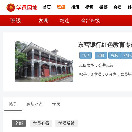
首页
班级
相册
视频
微博
会员
移
班级
发现
精选
全部班级
东营银行红色教育专
管理
相册
视频
+加
班级类型：公共班级
帖子：
0
学员：
0
分类：
党员培
帖子
最新动态
学员
全部
学员心得
学员反馈