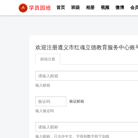
首页
班级
相册
视频
微博
会
欢迎注册遵义市红魂立德教育服务中心账
邮箱注册
输入邮箱
验证邮箱
输入验证码
输入昵称，只允许中文、字母和数字和下划线