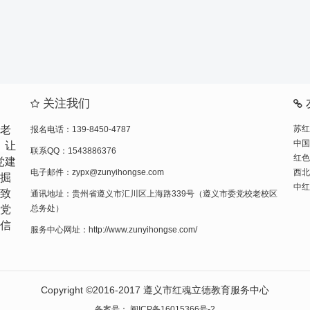
关注我们
苏红
老
报名电话：139-8450-4787
中国
，让
联系QQ：1543886376
红色
党建
西北
电子邮件：zypx@zunyihongse.com
掘
中红
致
通讯地址：贵州省遵义市汇川区上海路339号（遵义市委党校老校区
党
总务处）
信
服务中心网址：http://www.zunyihongse.com/
Copyright ©2016-2017
遵义市红魂立德教育服务中心
备案号：
闽ICP备16015366号-2