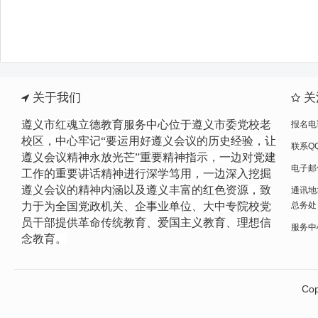
关于我们
关
遵义市红魂立德教育服务中心位于遵义市委党校老
报名电话
校区，中心牢记“要运用好遵义会议的历史经验，让
联系QQ
遵义会议精神永放光芒”重要精神指示，一边
对党建
电子邮件
工作的重要讲话精神进行
深学笃用，一边深入挖掘
遵义会议的精神内涵以及遵义丰富的红色资源，致
通讯地
力于为全国党政机关、企事业单位、大中专院校党
总务处
员干部提供革命传统教育、爱国主义教育、理想信
服务中心网
念教育。
Cop