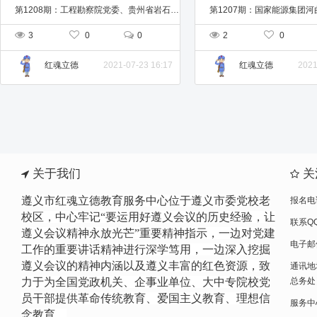
第1208期：工程勘察院党委、贵州省岩石力学与工程学会党支部、岩溶专委员会党支部党史主题学习教育活动
3
0
0
2
0
2021-07-23 16:17
2021
红魂立德
红魂立德
关于我们
关
遵义市红魂立德教育服务中心位于遵义市委党校老
报名电话
校区，中心牢记“要运用好遵义会议的历史经验，让
联系QQ
遵义会议精神永放光芒”重要精神指示，一边
对党建
电子邮件
工作的重要讲话精神进行
深学笃用，一边深入挖掘
遵义会议的精神内涵以及遵义丰富的红色资源，致
通讯地
力于为全国党政机关、企事业单位、大中专院校党
总务处
员干部提供革命传统教育、爱国主义教育、理想信
服务中心网
念教育。