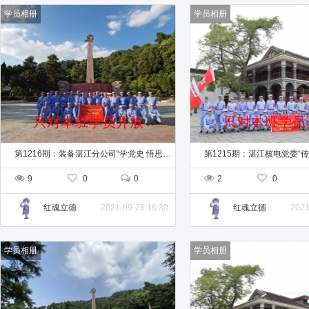
学员相册
学员相册
只对本班学员开放
只对本班学员
第1216期：装备湛江分公司“学党史 悟思想” 党史学习教育培训班（第三期）
9
0
0
2
0
2021-09-26 16:30
2021
红魂立德
红魂立德
学员相册
学员相册