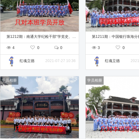
只对本班学员开放
只对本班学员
第1212期：南通大学纪检干部“学党史、悟初心、担使命”党性教育专题培训班
4
0
0
3
0
2021-07-27 10:36
2021
红魂立德
红魂立德
学员相册
学员相册
只对本班学员开放
只对本班学员