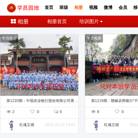
首页
班级
相册
视频
微博
会员
移
相册
相册首页
培训图片
学员相册
学员相册
只对本班学员开放
只对本班学员
第1220期：中国农业银行股份有限公司青海省分行传承红色基因、弘扬光荣传统“两优一先”暨党史学习专题
2
0
0
9
0
2021-10-22 13:47
2021
红魂立德
红魂立德