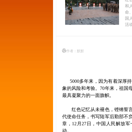
和
命
国
活
作者：默默
5000多年来，因为有着深厚
象的风险和考验。70年来，祖国
最具凝聚力的一面旗帜。
红色记忆从未褪色，铿锵誓言
代使命任务，书写陆军后勤部不
章，12月27日，中国人民解放
动。