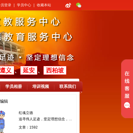
学员登录
|
学员中心
|
收藏本站
遵义
、
延安
、
西柏坡
学员相册
培训视频
联系我们
编辑
红魂立德
追寻伟人足迹，坚定理想信念，提高执政能力
文章：1592