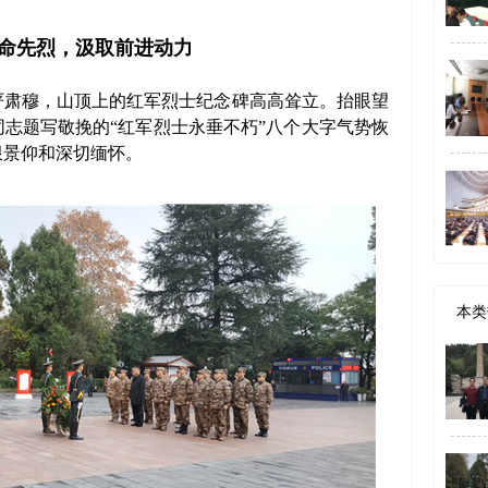
命先烈，汲取前进动力
肃穆，山顶上的红军烈士纪念碑高高耸立。抬眼望
志题写敬挽的“红军烈士永垂不朽”八个大字气势恢
限景仰和深切缅怀。
本类