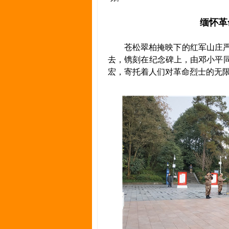
缅怀革
苍松翠柏掩映下的红军山庄严
去，镌刻在纪念碑上，由邓小平同
宏，寄托着人们对革命烈士的无