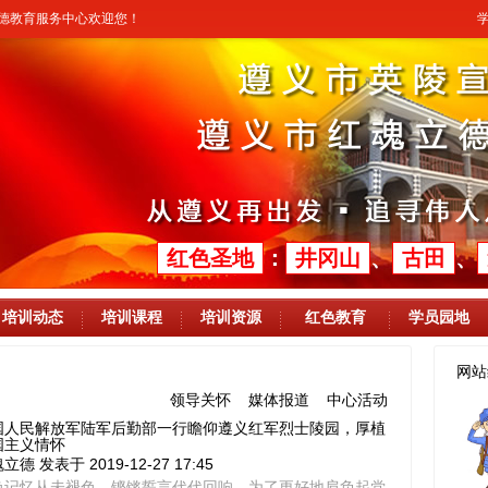
立德教育服务中心欢迎您！
红色圣地
：
井冈山
、
古田
、
培训动态
培训课程
培训资源
红色教育
学员园地
网站
领导关怀
媒体报道
中心活动
国人民解放军陆军后勤部一行瞻仰遵义红军烈士陵园，厚植
国主义情怀
魂立德
发表于 2019-12-27 17:45
色记忆从未褪色，铿锵誓言代代回响。为了更好地肩负起党