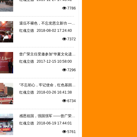
7786
退伍不褪色，不忘党恩立新功 ——遵义市爱国拥军促进会庆祝建军91周年退伍军人座谈会
红魂立德
2018-08-02 17:24:40
7372
曾广荣主任受邀参加“华夏文化遗产基金会”成立10周年公益活动
红魂立德
2017-12-15 10:58:00
7296
“不忘初心，牢记使命，红色基因，代代相传”——曾广荣主任出席贵州凤冈天桥红军小学授旗授牌感恩捐赠仪式
红魂立德
2018-03-26 16:41:38
6734
感恩祖国，强国强军 ——曾广荣主任慰问遵义军分区官兵
红魂立德
2018-06-19 17:44:01
5761