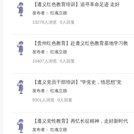
【遵义红色教育培训】追寻革命足迹 走好
发布者：
红魂立德
13278人浏览
0人回复
【贵州红色教育】赴遵义红色教育基地学习教
发布者：
红魂立德
10407人浏览
0人回复
【遵义党员干部培训】“学党史，悟思想”党
发布者：
红魂立德
9301人浏览
0人回复
【遵义党性教育】再忆长征精神，走好新时代
发布者：
红魂立德