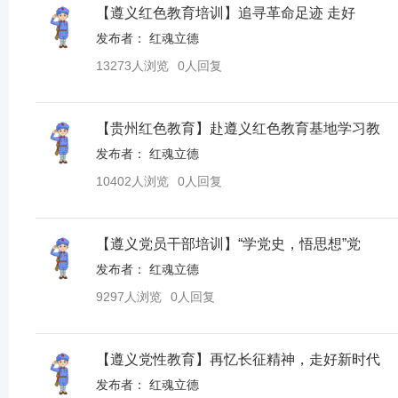
【遵义红色教育培训】追寻革命足迹 走好
发布者：
红魂立德
13273人浏览
0人回复
【贵州红色教育】赴遵义红色教育基地学习教
发布者：
红魂立德
10402人浏览
0人回复
【遵义党员干部培训】“学党史，悟思想”党
发布者：
红魂立德
9297人浏览
0人回复
【遵义党性教育】再忆长征精神，走好新时代
发布者：
红魂立德