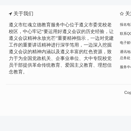
关于我们
关
遵义市红魂立德教育服务中心位于遵义市委党校老
报名电话
校区，中心牢记“要运用好遵义会议的历史经验，让
联系QQ
遵义会议精神永放光芒”重要精神指示，一边
对党建
电子邮件
工作的重要讲话精神进行
深学笃用，一边深入挖掘
遵义会议的精神内涵以及遵义丰富的红色资源，致
通讯地
力于为全国党政机关、企事业单位、大中专院校党
总务处
员干部提供革命传统教育、爱国主义教育、理想信
服务中心网
念教育。
Cop