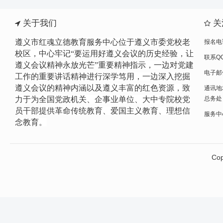
关于我们
关
遵义市红魂立德教育服务中心位于遵义市委党校老
报名电话
校区，中心牢记“要运用好遵义会议的历史经验，让
联系QQ
遵义会议精神永放光芒”重要精神指示，一边
对党建
电子邮件
工作的重要讲话精神进行
深学笃用，一边深入挖掘
遵义会议的精神内涵以及遵义丰富的红色资源，致
通讯地
力于为全国党政机关、企事业单位、大中专院校党
总务处
员干部提供革命传统教育、爱国主义教育、理想信
服务中心网
念教育。
Cop