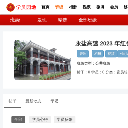
首页
班级
相册
视频
微博
会员
移
班级
发现
精选
全部班级
永盐高速 2023 
管理
相册
视频
+加
班级类型：公共班级
帖子：
0
学员：
0
分类：
党员培
帖子
最新动态
学员
全部
学员心得
学员反馈