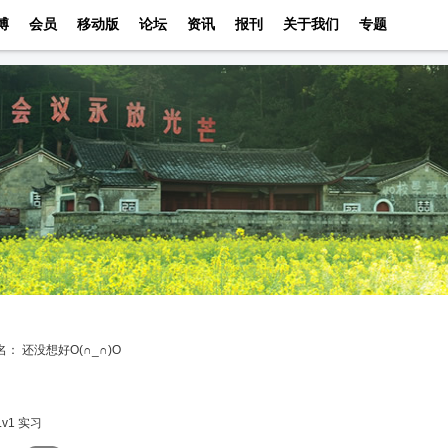
博
会员
移动版
论坛
资讯
报刊
关于我们
专题
名：
还没想好O(∩_∩)O
：
v1 实习