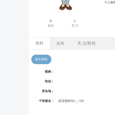
个人标
0
1
粉丝
关 注
资料
头衔
关 注/粉丝
基本资料
昵称：
性别：
所在地：
个性签名：
还没想好O(∩_∩)O