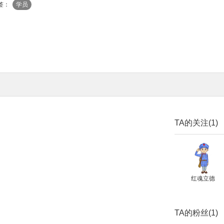
签：
学员
TA的关注(1)
红魂立德
TA的粉丝(1)