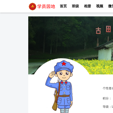
首页
班级
相册
视频
微
个性签
积分
等级：L