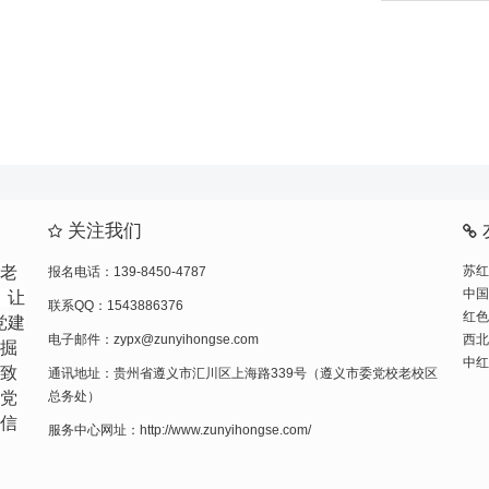
关注我们
苏红
老
报名电话：139-8450-4787
中国
，让
联系QQ：1543886376
红色
党建
西北
电子邮件：zypx@zunyihongse.com
掘
中红
致
通讯地址：贵州省遵义市汇川区上海路339号（遵义市委党校老校区
党
总务处）
信
服务中心网址：http://www.zunyihongse.com/