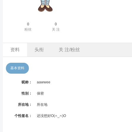
0
0
粉丝
关 注
资料
头衔
关 注/粉丝
基本资料
昵称：
aawwee
性别：
保密
所在地：
所在地
个性签名：
还没想好O(∩_∩)O