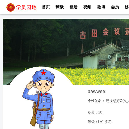
首页
班级
相册
视频
微博
会员
移
aawwee
个性签名：
还没想好O(∩_
积分：10
等级：Lv1 实习