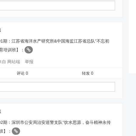
德
91期：江苏省海洋水产研究所&中国海监江苏省总队“不忘初
教育培训班】：
来自 网站端
举报
评论 0
转发 0
德
92期：深圳市公安局治安巡警支队“饮水思源，奋斗精神永传
班】：