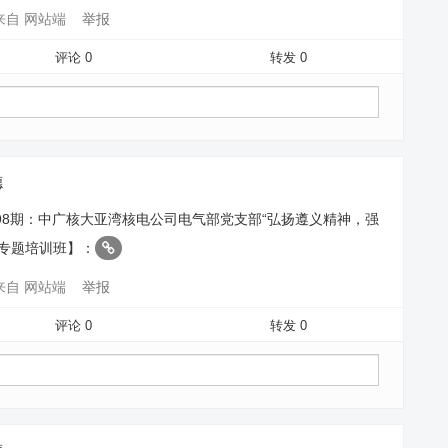
来自 网站端
举报
评论 0
转发 0
德
98期：中广核大亚湾核电公司电气部党支部“弘扬遵义精神，强
育专题培训班】：
来自 网站端
举报
评论 0
转发 0