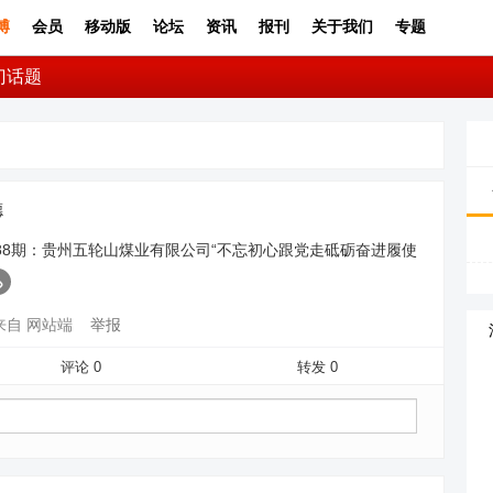
博
会员
移动版
论坛
资讯
报刊
关于我们
专题
门话题
德
88期：贵州五轮山煤业有限公司“不忘初心跟党走砥砺奋进履使
来自 网站端
举报
评论 0
转发 0