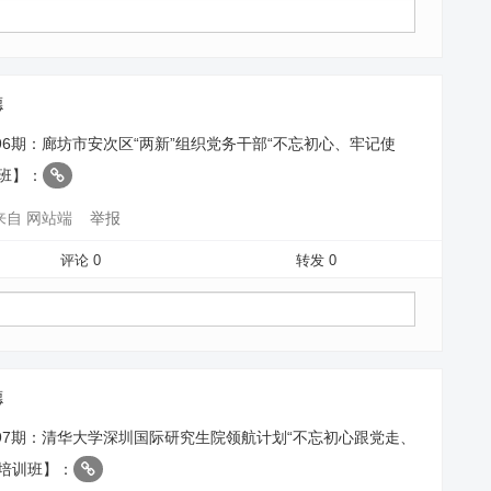
德
96期：廊坊市安次区“两新”组织党务干部“不忘初心、牢记使
班】：
来自 网站端
举报
评论 0
转发 0
德
97期：清华大学深圳国际研究生院领航计划“不忘初心跟党走、
题培训班】：