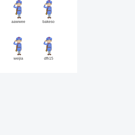
aawwee
bakeso
weijia
dfh15