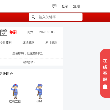
登录
注册
签到
周六
2026.08.08
今日签到
连续签到
累计签到
虚位以待，赶紧签到吧。
签到排行
活跃用户
红魂立德
dfh1