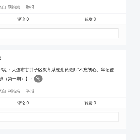
来自 网站端
举报
评论 0
转发 0
德
93期：大连市甘井子区教育系统党员教师“不忘初心、牢记使
训班（第一期）】：
来自 网站端
举报
评论 0
转发 0