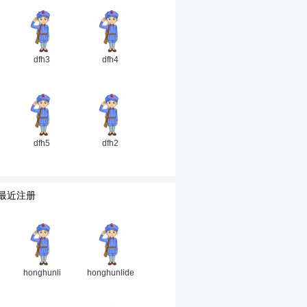
dfh3
dfh4
dfh5
dfh2
最近注册
honghunli
honghunlide