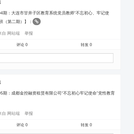
德
94期：大连市甘井子区教育系统党员教师“不忘初心、牢记使
训班（第二期）】：
来自 网站端
举报
评论 0
转发 0
德
95期：成都金控融资租赁有限公司“不忘初心牢记使命”党性教育
来自 网站端
举报
评论 0
转发 0