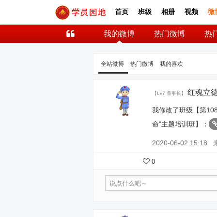
首页
班级
相册
视频
微
我的微博
热门微博
热
全站微博
热门微博
我的喜欢
红魂立
【Lv7 董事长】
我修改了班级【第10
命”主题培训班】：
2020-06-02 15:18
0