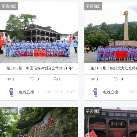
学员相册
学员相册
只对本班学员开放
只对本班学员
第1168期：中国信保深圳分公司2021 年“学党史、悟初心、办实事、担使命”党性教育专题培训班
1
0
0
1
0
2021-05-31 16:45
2021
红魂立德
红魂立德
学员相册
学员相册