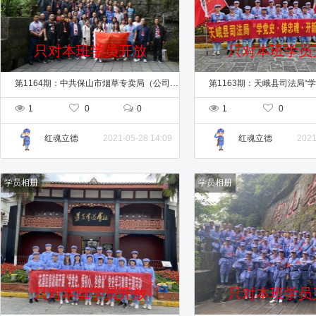
只对本班学员开放
只对本班学员
第1164期：中共保山市烟草专卖局（公司）委员会“学党史、悟思想”党史学习教育专题培训班（第一期）
1
0
0
1
0
2021-05-28 14:09
2021
红魂立德
红魂立德
学员相册
学员相册
只对本班学员开放
只对本班学员