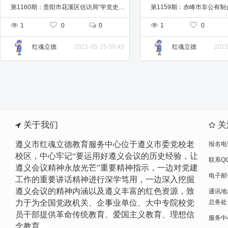
第1160期：贵阳市花溪区信访局“学党史、悟初心、担使命”党史学习教育主题培训班
1
0
0
1
0
2021-05-25 09:45
2021
红魂立德
红魂立德
关于我们
关
遵义市红魂立德教育服务中心位于遵义市委党校老
报名电话
校区，中心牢记“要运用好遵义会议的历史经验，让
联系QQ
遵义会议精神永放光芒”重要精神指示，一边
对党建
电子邮件
工作的重要讲话精神进行
深学笃用，一边深入挖掘
遵义会议的精神内涵以及遵义丰富的红色资源，致
通讯地
力于为全国党政机关、企事业单位、大中专院校党
总务处
员干部提供革命传统教育、爱国主义教育、理想信
服务中心网
念教育。