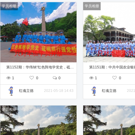
学员相册
学员相册
只对本班学员开放
只对本班学员
第1152期：华伟纳“红色阵地学党史，砥砺前行强党性”党性教育专题培训班
1
0
0
1
0
2021-05-18 14:43
2021
红魂立德
红魂立德
学员相册
学员相册