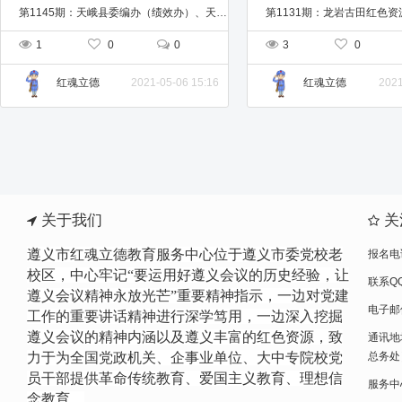
第1145期：天峨县委编办（绩效办）、天峨县妇女联合会 “学党史·铸忠魂·开新局”学习教育遵义专题培
1
0
0
3
0
2021-05-06 15:16
2021
红魂立德
红魂立德
关于我们
关
遵义市红魂立德教育服务中心位于遵义市委党校老
报名电话
校区，中心牢记“要运用好遵义会议的历史经验，让
联系QQ
遵义会议精神永放光芒”重要精神指示，一边
对党建
电子邮件
工作的重要讲话精神进行
深学笃用，一边深入挖掘
遵义会议的精神内涵以及遵义丰富的红色资源，致
通讯地
力于为全国党政机关、企事业单位、大中专院校党
总务处
员干部提供革命传统教育、爱国主义教育、理想信
服务中心网
念教育。