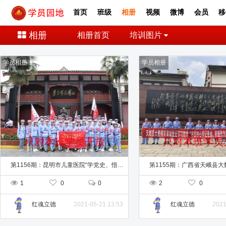
首页
班级
相册
视频
微博
会员
移
相册
相册首页
培训图片
学员相册
学员相册
只对本班学员开放
只对本班学员
第1156期：昆明市儿童医院“学党史、悟思想 ”党史教育现场教学班（第二期）
1
0
0
2
0
2021-05-21 13:53
2021
红魂立德
红魂立德