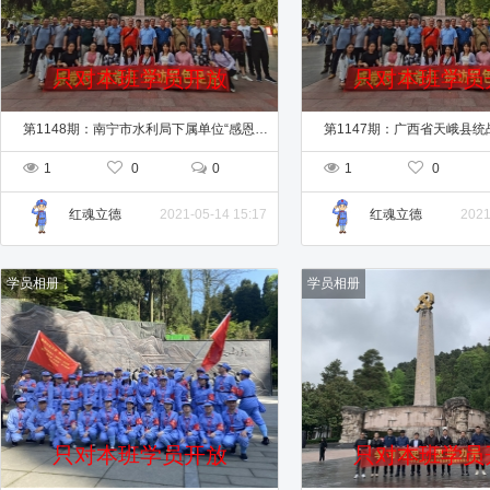
只对本班学员开放
只对本班学员
第1148期：南宁市水利局下属单位“感恩党，跟党走，探访红色足迹”培训班
1
0
0
1
0
2021-05-14 15:17
2021
红魂立德
红魂立德
学员相册
学员相册
只对本班学员开放
只对本班学员