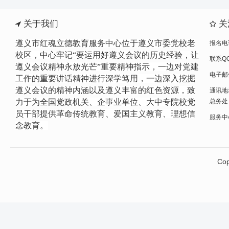
关于我们
关
遵义市红魂立德教育服务中心位于遵义市委党校老
报名电话
校区，中心牢记“要运用好遵义会议的历史经验，让
联系QQ
遵义会议精神永放光芒”重要精神指示，一边
对党建
电子邮件
工作的重要讲话精神进行
深学笃用，一边深入挖掘
遵义会议的精神内涵以及遵义丰富的红色资源，致
通讯地
力于为全国党政机关、企事业单位、大中专院校党
总务处
员干部提供革命传统教育、爱国主义教育、理想信
服务中心网
念教育。
Cop