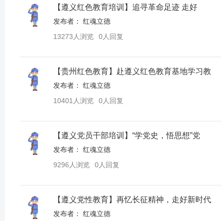
【遵义红色教育培训】追寻革命足迹 走好
发布者：
红魂立德
13273人浏览
0人回复
【贵州红色教育】赴遵义红色教育基地学习教
发布者：
红魂立德
10401人浏览
0人回复
【遵义党员干部培训】“学党史，悟思想”党
发布者：
红魂立德
9296人浏览
0人回复
【遵义党性教育】再忆长征精神，走好新时代
发布者：
红魂立德