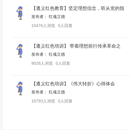
【遵义红色教育】坚定理想信念，听从党的指
发布者：
红魂立德
10476人浏览
0人回复
【遵义红色培训】 带着理想前行传承革命之
发布者：
红魂立德
9028人浏览
0人回复
【遵义红色培训】《伟大转折》心得体会
发布者：
红魂立德
10793人浏览
0人回复